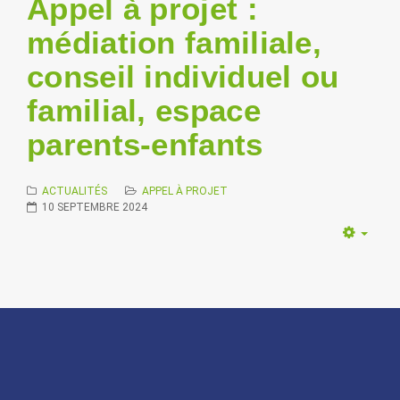
Appel à projet :
médiation familiale,
conseil individuel ou
familial, espace
parents-enfants
ACTUALITÉS
APPEL À PROJET
10 SEPTEMBRE 2024
Empt