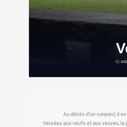
V
AS
Au décès d'un conjoint, il e
Versées aux veufs et aux veuves, la 