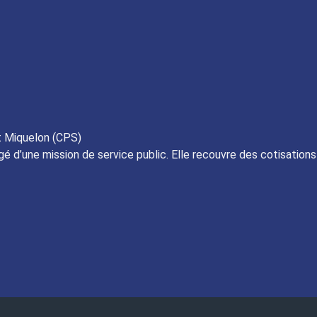
t Miquelon (CPS)
gé d’une mission de service public. Elle recouvre des cotisation
 du site
Contacts
Mentions légales
Protection des données perso