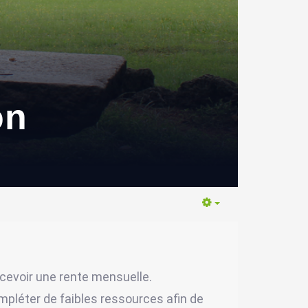
on
Empty
ercevoir une rente mensuelle.
mpléter de faibles ressources afin de