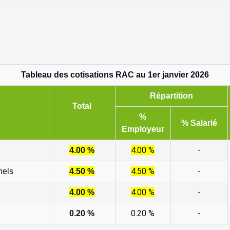
Tableau des cotisations RAC au 1er janvier 2026
Répartition
Total
%
% Salarié
Employeur
4.00 %
-
4.00 %
4.50 %
-
nels
4.50 %
4.00 %
-
4.00 %
0.20 %
-
0.20 %