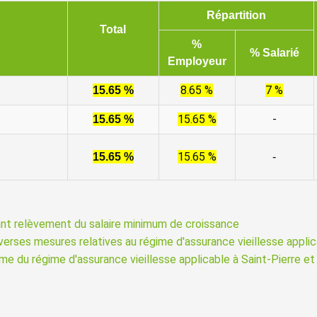
Répartition
Total
%
% Salarié
Employeur
8.65 %
7 %
15.65 %
15.65 %
-
15.65 %
15.65 %
15.65 %
-
t relèvement du salaire minimum de croissance
erses mesures relatives au régime d'assurance vieillesse applic
orme du régime d'assurance vieillesse applicable à Saint-Pierre 