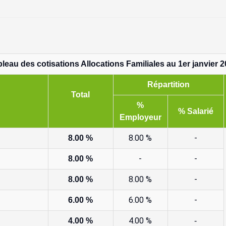
leau des cotisations Allocations Familiales au 1er janvier 
Répartition
Total
%
% Salarié
Employeur
8.00 %
-
8.00 %
-
-
8.00 %
8.00 %
-
8.00 %
6.00 %
-
6.00 %
4.00 %
4.00 %
-