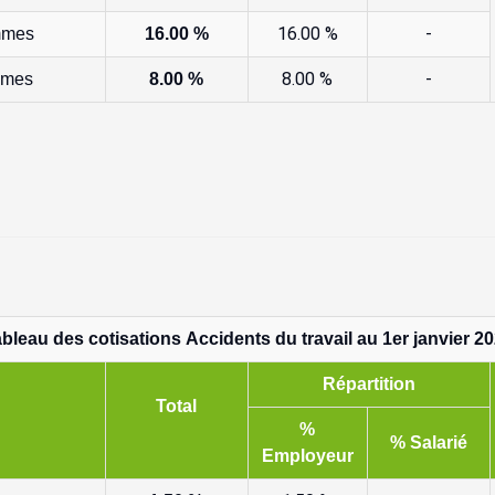
16.00 %
-
ommes
16.00 %
8.00 %
-
emmes
8.00 %
bleau des cotisations Accidents du travail au 1er janvier 2
Répartition
Total
%
% Salarié
Employeur