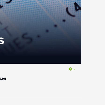
s
Empty
2026)