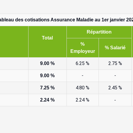
ableau des cotisations Assurance Maladie au 1er janvier 20
Répartition
Total
%
% Salarié
Employeur
6.25 %
2.75 %
9.00 %
-
-
9.00 %
4.80 %
2.45 %
7.25 %
2.24 %
2.24 %
-