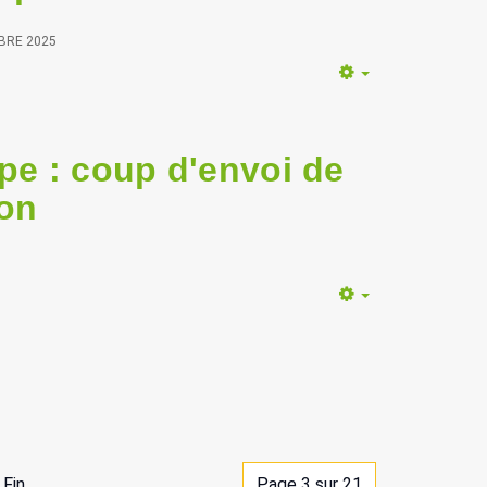
BRE 2025
Empty
ppe : coup d'envoi de
ion
Empty
Fin
Page 3 sur 21