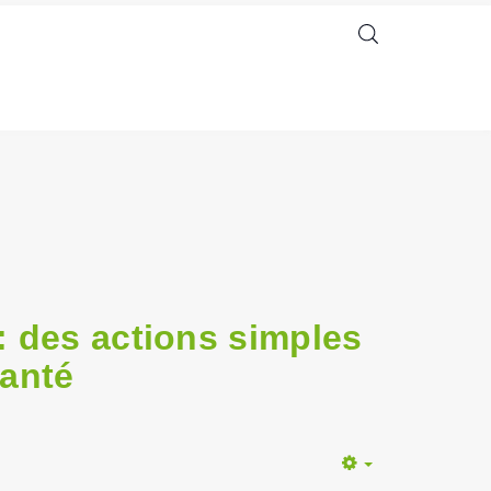
: des actions simples
santé
Empty