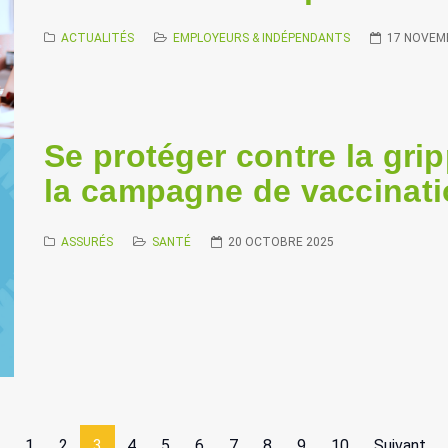
ACTUALITÉS
EMPLOYEURS & INDÉPENDANTS
17 NOVEM
Se protéger contre la gri
la campagne de vaccinat
ASSURÉS
SANTÉ
20 OCTOBRE 2025
1
2
3
4
5
6
7
8
9
10
Suivant