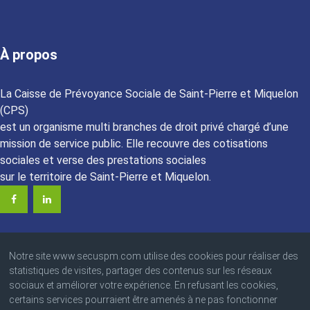
À propos
La Caisse de Prévoyance Sociale de Saint-Pierre et Miquelon
(CPS)
est un organisme multi branches de droit privé chargé d’une
mission de service public. Elle recouvre des cotisations
sociales et verse des prestations sociales
sur le territoire de Saint-Pierre et Miquelon.
Notre site www.secuspm.com utilise des cookies pour réaliser des
statistiques de visites, partager des contenus sur les réseaux
sociaux et améliorer votre expérience. En refusant les cookies,
© 2023 Caisse de Prévoyance Sociale
certains services pourraient être amenés à ne pas fonctionner