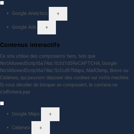
Google Analytics
+
Google Ads
+
Contenus interactifs
Ce site utilise des composants tiers, tels que
NotAllowedScript6a74ac1b3d1d5ReCAPTCHA, Google
NotAllowedScript6a74ac1b3cd97Maps, MailChimp, Brevo ou
Calameo, qui peuvent déposer des cookies sur votre machine.
Si vous décider de bloquer un composant, le contenu ne
s’affichera pas
Google Maps
+
Calameo
+