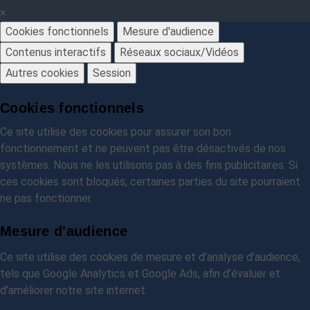
×
Cookies fonctionnels
Mesure d'audience
Contenus interactifs
Réseaux sociaux/Vidéos
Autres cookies
Session
Cookies fonctionnels
Ce site utilise des cookies pour assurer son bon
fonctionnement et ne peuvent pas être désactivés de nos
systèmes. Nous ne les utilisons pas à des fins publicitaires. Si
ces cookies sont bloqués, certaines parties du site pourraient
ne pas fonctionner.
Mesure d'audience
Ce site utilise des cookies de mesure et d’analyse d’audience,
tels que Google Analytics et Google Ads, afin d’évaluer et
d’améliorer notre site internet.