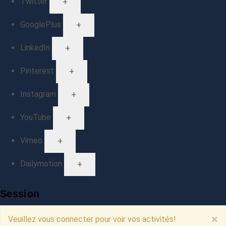
Twitter
+
GooglePlus
+
LinkedIn
+
Pinterest
+
Instagram
+
YouTube
+
Vimeo
+
Dailymotion
+
Session
×
Veuillez vous connecter pour voir vos activités!