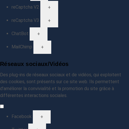
reCaptcha V2
+
reCaptcha V3
+
ChatBot
+
MailChimp
+
Réseaux sociaux/Vidéos
Des plug-ins de réseaux sociaux et de vidéos, qui exploitent
des cookies, sont présents sur ce site web. Ils permettent
d’améliorer la convivialité et la promotion du site grâce à
différentes interactions sociales.
Facebook
+