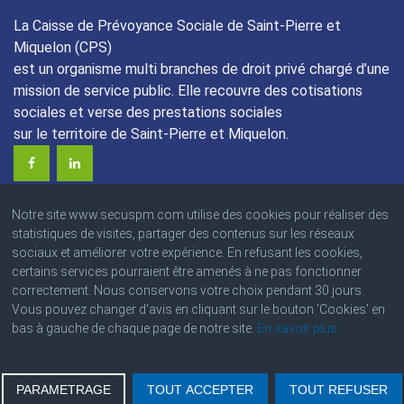
La Caisse de Prévoyance Sociale de Saint-Pierre et
Miquelon (CPS)
est un organisme multi branches de droit privé chargé d’une
mission de service public. Elle recouvre des cotisations
sociales et verse des prestations sociales
sur le territoire de Saint-Pierre et Miquelon.
Notre site www.secuspm.com utilise des cookies pour réaliser des
statistiques de visites, partager des contenus sur les réseaux
sociaux et améliorer votre expérience. En refusant les cookies,
certains services pourraient être amenés à ne pas fonctionner
© 2023 Caisse de Prévoyance Sociale
correctement. Nous conservons votre choix pendant 30 jours.
Angle des boulevards Colmay et Thélot • BP : 4220
Vous pouvez changer d'avis en cliquant sur le bouton 'Cookies' en
97500 Saint-Pierre et Miquelon
bas à gauche de chaque page de notre site.
En savoir plus
PARAMETRAGE
TOUT ACCEPTER
TOUT REFUSER
Ameli.fr
|
Caf.fr
|
Urssaf.fr
|
Lassuranceretraite.fr