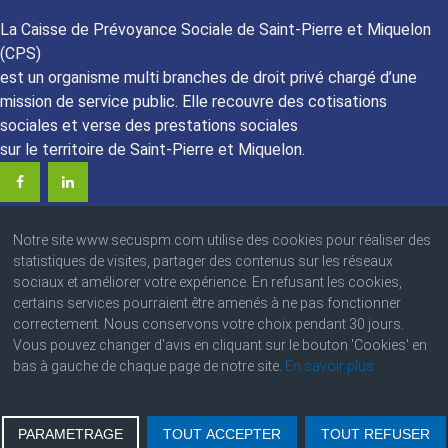
La Caisse de Prévoyance Sociale de Saint-Pierre et Miquelon
(CPS)
est un organisme multi branches de droit privé chargé d’une
mission de service public. Elle recouvre des cotisations
sociales et verse des prestations sociales
sur le territoire de Saint-Pierre et Miquelon.
Notre site www.secuspm.com utilise des cookies pour réaliser des
statistiques de visites, partager des contenus sur les réseaux
sociaux et améliorer votre expérience. En refusant les cookies,
certains services pourraient être amenés à ne pas fonctionner
© 2023 Caisse de Prévoyance Sociale
correctement. Nous conservons votre choix pendant 30 jours.
Angle des boulevards Colmay et Thélot • BP : 4220
Vous pouvez changer d'avis en cliquant sur le bouton 'Cookies' en
97500 Saint-Pierre et Miquelon
bas à gauche de chaque page de notre site.
En savoir plus
PARAMETRAGE
TOUT ACCEPTER
TOUT REFUSER
Ameli.fr
|
Caf.fr
|
Urssaf.fr
|
Lassuranceretraite.fr