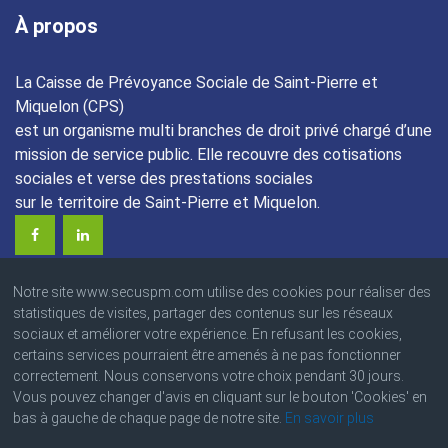
À propos
La Caisse de Prévoyance Sociale de Saint-Pierre et
Miquelon (CPS)
est un organisme multi branches de droit privé chargé d’une
mission de service public. Elle recouvre des cotisations
sociales et verse des prestations sociales
sur le territoire de Saint-Pierre et Miquelon.
Notre site www.secuspm.com utilise des cookies pour réaliser des
statistiques de visites, partager des contenus sur les réseaux
sociaux et améliorer votre expérience. En refusant les cookies,
certains services pourraient être amenés à ne pas fonctionner
© 2023 Caisse de Prévoyance Sociale
correctement. Nous conservons votre choix pendant 30 jours.
Angle des boulevards Colmay et Thélot • BP : 4220
Vous pouvez changer d'avis en cliquant sur le bouton 'Cookies' en
97500 Saint-Pierre et Miquelon
bas à gauche de chaque page de notre site.
En savoir plus