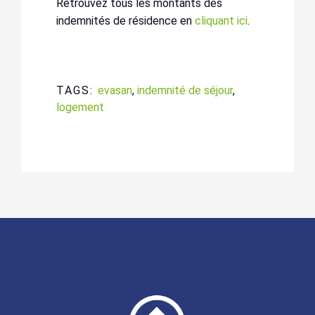
Retrouvez tous les montants des
indemnités de résidence en
cliquant ici
.
TAGS:
evasan
,
indemnité de séjour
,
logement