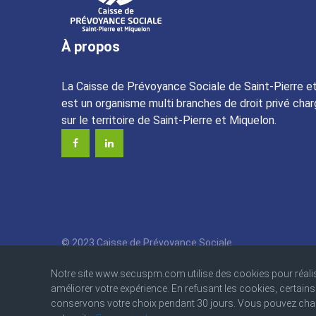
À propos
La Caisse de Prévoyance Sociale de Saint-Pierre e
est un organisme multi branches de droit privé char
sur le territoire de Saint-Pierre et Miquelon.
© 2023 Caisse de Prévoyance Sociale
Angle des boulevards Colmay et Thélot • BP : 4220
Plan
97500 Saint-Pierre et Miquelon
Notre site www.secuspm.com utilise des cookies pour réalise
améliorer votre expérience. En refusant les cookies, certai
conservons votre choix pendant 30 jours. Vous pouvez chang