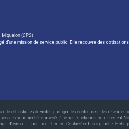
t Miquelon (CPS)
gé d’une mission de service public. Elle recouvre des cotisation
 du site
Contacts
Mentions légales
Protection des données perso
r des statistiques de visites, partager des contenus sur les réseaux so
ns services pourraient être amenés à ne pas fonctionner correctement. N
er d'avis en cliquant sur le bouton 'Cookies' en bas à gauche de chaq