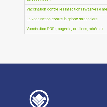
Vaccination contre les infections invasives à 
La vaccination contre la grippe saisonnière
Vaccination ROR (rougeole, oreillons, rubéole)