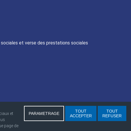
s sociales et verse des prestations sociales
nnelles
TOUT
TOUT
ciaux et
PARAMETRAGE
ACCEPTER
REFUSER
ous
ue page de