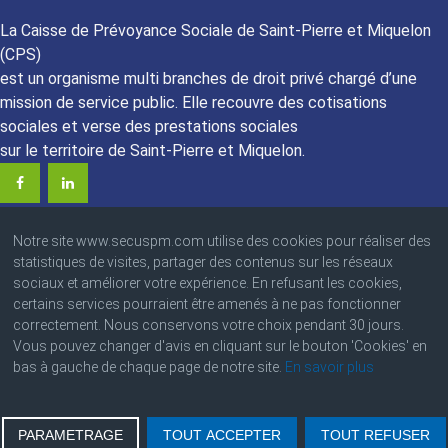
La Caisse de Prévoyance Sociale de Saint-Pierre et Miquelon
(CPS)
est un organisme multi branches de droit privé chargé d’une
mission de service public. Elle recouvre des cotisations
sociales et verse des prestations sociales
sur le territoire de Saint-Pierre et Miquelon.
Notre site www.secuspm.com utilise des cookies pour réaliser des
statistiques de visites, partager des contenus sur les réseaux
sociaux et améliorer votre expérience. En refusant les cookies,
certains services pourraient être amenés à ne pas fonctionner
© 2023 Caisse de Prévoyance Sociale
correctement. Nous conservons votre choix pendant 30 jours.
Angle des boulevards Colmay et Thélot • BP : 4220
Vous pouvez changer d'avis en cliquant sur le bouton 'Cookies' en
97500 Saint-Pierre et Miquelon
bas à gauche de chaque page de notre site.
En savoir plus
PARAMETRAGE
TOUT ACCEPTER
TOUT REFUSER
Ameli.fr
|
Caf.fr
|
Urssaf.fr
|
Lassuranceretraite.fr